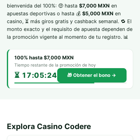
bienvenida del 100%: 🤑 hasta
$7,000 MXN
en
apuestas deportivas o hasta 💰
$5,000 MXN
en
casino, ⏳ más giros gratis y cashback semanal. 🔁 El
monto exacto y el requisito de apuesta dependen de
la promoción vigente al momento de tu registro. 📊
100% hasta $7,000 MXN
Tiempo restante de la promoción de hoy
⏳
17:05:24
🎁 Obtener el bono →
Explora Casino Codere