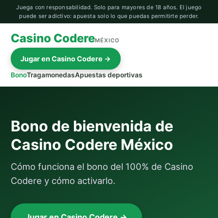
Juega con responsabilidad. Solo para mayores de 18 años. El juego
puede ser adictivo: apuesta solo lo que puedas permitirte perder.
Casino Codere
MÉXICO
Jugar en Casino Codere →
Bono
Tragamonedas
Apuestas deportivas
Bono de bienvenida de
Casino Codere México
Cómo funciona el bono del 100% de Casino
Codere y cómo activarlo.
Jugar en Casino Codere →