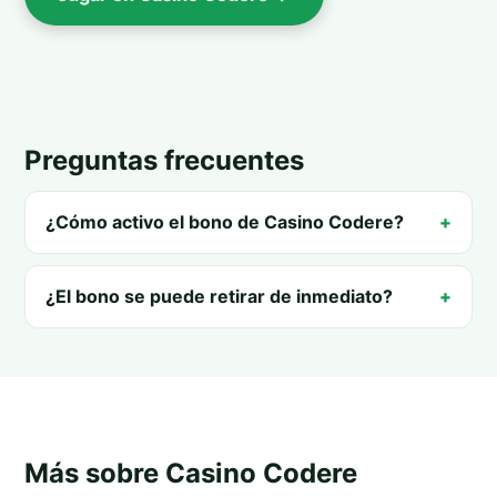
Preguntas frecuentes
¿Cómo activo el bono de Casino Codere?
¿El bono se puede retirar de inmediato?
Más sobre Casino Codere